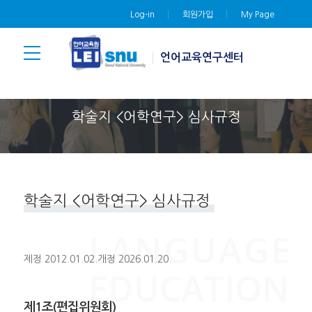
Log-in
회원가입
My Page
언어교육연구센터
학술지 <어학연구> 심사규정
학술지 <어학연구> 심사규정
제정 2012.01.02.
개정 2026.01.20.
제1조(편집위원회)