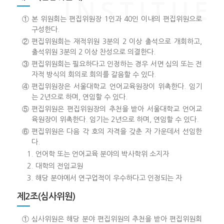
①
본 위원회는 편집위원장 1인과 40인 이내의 편집위원으로
구성한다.
②
편집위원회는 재적위원 3분의 2 이상 출석으로 개회하고,
출석위원 3분의 2 이상 찬성으로 의결한다.
③
편집위원회는 필요하다고 인정하는 경우 서면 심의 또는 전
자적 방식의 회의로 회의를 갈음할 수 있다.
④
편집위원장은 서울대학교 언어교육원장이 위촉한다. 임기
는 2년으로 하며, 연임할 수 있다.
⑤
편집위원은 편집위원장의 추천을 받아 서울대학교 언어교
육원장이 위촉한다. 임기는 2년으로 하며, 연임할 수 있다.
⑥
편집위원은 다음 각 호의 자격을 갖춘 자 가운데서 선임한
다.
1.
언어학 또는 언어교육 분야의 박사학위 소지자
2.
대학의 전임교원
3.
해당 분야에서 연구업적이 우수하다고 인정되는 자
제2조(심사위원)
①
심사위원은 해당 분야 편집위원의 추천을 받아 편집위원회