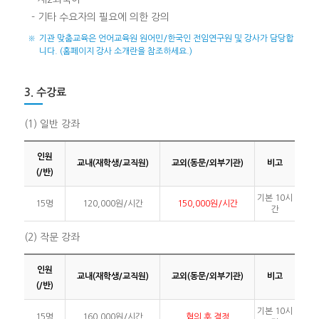
- 기타 수요자의 필요에 의한 강의
※
기관 맞춤교육은 언어교육원 원어민/한국인 전임연구원 및 강사가 담당합
니다. (홈페이지 강사 소개란을 참조하세요.)
3. 수강료
(1) 일반 강좌
인원
교내(재학생/교직원)
교외(동문/외부기관)
비고
(/반)
기본 10시
15명
120,000원/시간
150,000원/시간
간
(2) 작문 강좌
인원
교내(재학생/교직원)
교외(동문/외부기관)
비고
(/반)
기본 10시
15명
160,000원/시간
협의 후 결정