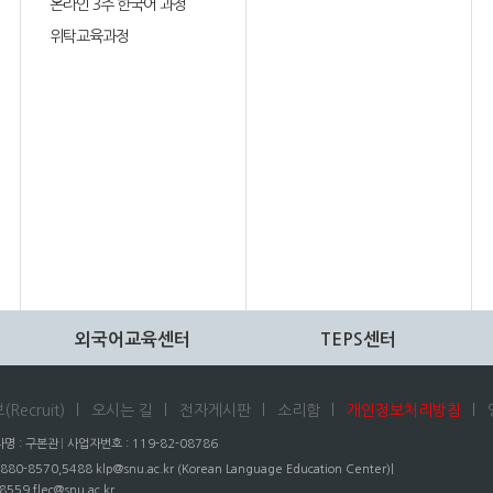
온라인 3주 한국어 과정
위탁교육과정
외국어교육센터
TEPS센터
Recruit)
오시는 길
전자게시판
소리함
개인정보처리방침
명 : 구본관
사업자번호 : 119-82-08786
880-8570,5488
klp@snu.ac.kr
(Korean Language Education Center)|
-8559
flec@snu.ac.kr