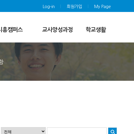
Log-in
회원가입
My Page
시흥캠퍼스
교사양성과정
학교생활
스마트 한국어 과정
과정소개
보험 및 의료 서비
스
교과과정
한국어 버디 프로그
학사규정
램
항
지원
기숙사
등록
사진앨범
학습자료실
공지사항
FAQ
환불신청 안내
증명서 발급 안내
온라인 지원