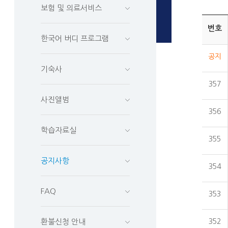
보험 및 의료서비스
번호
한국어 버디 프로그램
공지
기숙사
357
사진앨범
356
학습자료실
355
공지사항
354
FAQ
353
환불신청 안내
352