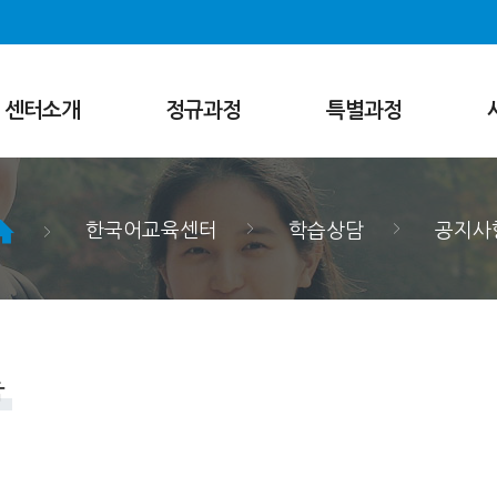
센터소개
정규과정
특별과정
한국어교육센터
정규과정
저녁반
교육환경
교과과정
13주 한국어 과정
교직원
선택반
온라인 3주 한국어
한국어교육센터
학습상담
공지사
과정
교재
학사규정
위탁교육과정
오시는길
지원
등록
기숙사
비자
록