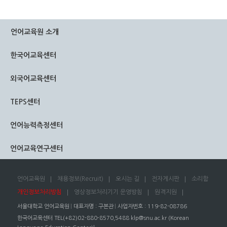
언어교육원 소개
한국어교육센터
외국어교육센터
TEPS센터
언어능력측정센터
언어교육연구센터
언어교육원
채용정보(Recruit)
오시는 길
전자게시판
소리함
개인정보처리방침
영상정보처리기기 운영방침
원격지원
서울대학교 언어교육원
대표자명 : 구본관
사업자번호 : 119-82-08786
한국어교육센터 TEL(+82)02-880-8570,5488
klp@snu.ac.kr
(Korean